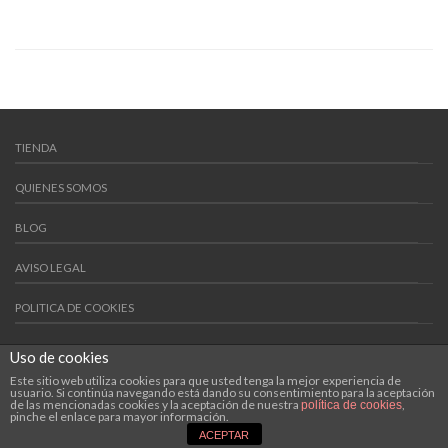
TIENDA
QUIENES SOMOS
BLOG
AVISO LEGAL
POLITICA DE COOKIES
POLITICAS DE VENTA
Uso de cookies
Copyright 2015 ©
Artesanos del Cristal
. Sitio diseñado por
Este sitio web utiliza cookies para que usted tenga la mejor experiencia de
usuario. Si continúa navegando está dando su consentimiento para la aceptación
Samyt En Red
.
de las mencionadas cookies y la aceptación de nuestra
,
política de cookies
pinche el enlace para mayor información.
ACEPTAR