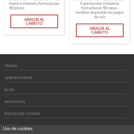
manera manual y formada por
Espectacular cristalería
48 piezas
formada por 48 copas ,
también disponible en juegos
de seis
AÑADIR AL
CARRITO
AÑADIR AL
CARRITO
TIENDA
QUIENES SOMOS
BLOG
AVISO LEGAL
POLITICA DE COOKIES
POLITICAS DE VENTA
Uso de cookies