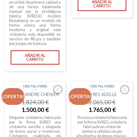
AÑADIR AL
en cristal de primera calidad y
CARRITO
de una forma totalmente
manual por la prestigiosa
fabrica SVRES.El modelo
Beaubourg es un modelo de
forma cónica una forma
moderna y original esta
cristalería esta disponible en
servicio de 48 pzs y también
por juegos de 6 piezas.
AÑADIR AL
CARRITO
CRISTAL SVRES
CRISTAL SVRES
SVRES ANDRE CHENIER
SVRES ADELLE
¡OFERTA!
¡OFERTA!
1.824,00
€
2.065,00
€
1.500,00
€
1.765,00
€
Elegante cristalería fabricada
Preciosa cristalería fabricada
por la firma SVRES una
por la firma SVRES, cristalería
cristalería sencilla y elegante
fabricada en cristal de
de líneas puras y modernas.
primera calidad con pie
Cristalería realizada de
afacetado y de líneas clásicas .