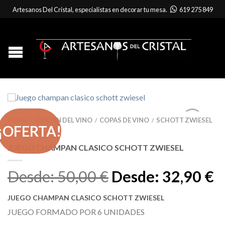
Artesanos Del Cristal, especialistas en decorar tu mesa.
619 275 849
HOME
RINCON DEL VINO
COPAS DE VINO
SCHOTT ZWIESEL
/
/
/
¡OFERTA!
CLASICO
JUEGO CHAMPAN CLASICO SCHOTT ZWIESEL
Desde:
50,00
€
Desde:
32,90
€
JUEGO CHAMPAN CLASICO SCHOTT ZWIESEL
JUEGO FORMADO POR 6 UNIDADES