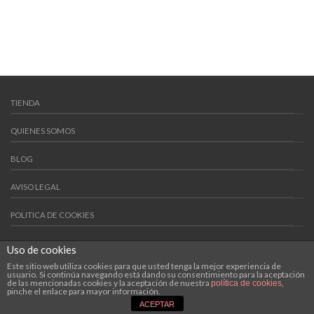
TIENDA
QUIENES SOMOS
BLOG
AVISO LEGAL
POLITICA DE COOKIES
POLITICAS DE VENTA
Uso de cookies
Copyright 2015 ©
Artesanos del Cristal
. Sitio diseñado por
Este sitio web utiliza cookies para que usted tenga la mejor experiencia de
usuario. Si continúa navegando está dando su consentimiento para la aceptación
Samyt En Red
.
de las mencionadas cookies y la aceptación de nuestra
,
política de cookies
pinche el enlace para mayor información.
ACEPTAR