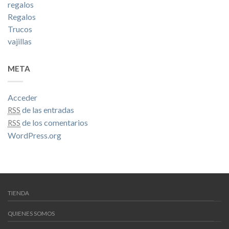
regalos
Regalos
Trucos
vajillas
META
Acceder
de las entradas
RSS
de los comentarios
RSS
WordPress.org
TIENDA
QUIENES SOMOS