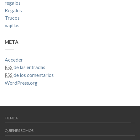
regalos
Regalos
Trucos
vajillas
META
Acceder
de las entradas
RSS
de los comentarios
RSS
WordPress.org
TIENDA
QUIENES SOMOS